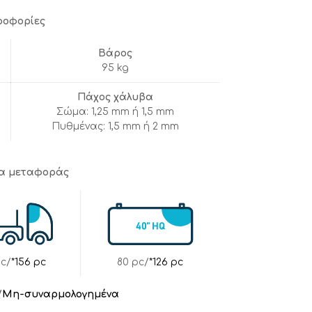
ροφορίες
Βάρος
95 kg
Πάχος χάλυβα
Σώμα: 1,25 mm ή 1,5 mm
Πυθμένας: 1,5 mm ή 2 mm
τα μεταφοράς
pc/
*156 pc
80 pc/
*126 pc
/
Μη-συναρμολογημένα