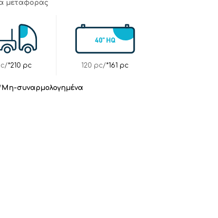
τα μεταφοράς
pc/
*210 pc
120 pc/
*161 pc
/
Μη-συναρμολογημένα