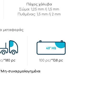
Πάχος χάλυβα
Σώμα: 1,25 mm ή 1,5 mm
Πυθμένας: 1,5 mm ή 2 mm
τα μεταφοράς
pc/
*180 pc
100 pc/
*138 pc
/
Μη-συναρμολογημένα