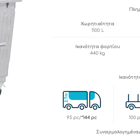
Πλη
Χωρητικότητα
1100 L
Ικανότητα φορτίου
440 kg
Ικανότη
95 pc/
*144 pc
100 
Συναρμολογημένα