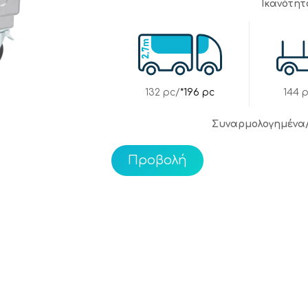
Ικανότη
132 pc/
*196 pc
144 
Συναρμολογημένα
Προβολή