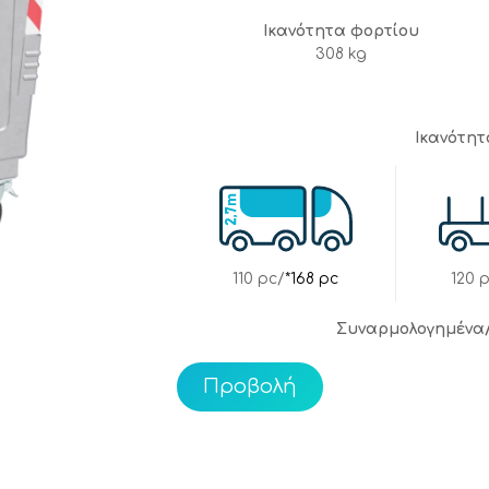
Ικανότητα φορτίου
308 kg
Ικανότη
110 pc/
*168 pc
120 
Συναρμολογημένα
Προβολή