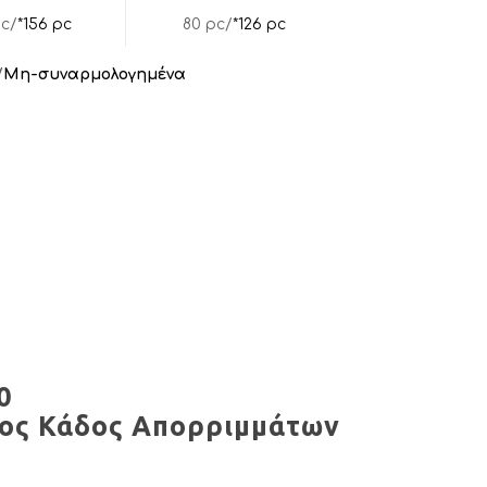
pc/
*156 pc
80 pc/
*126 pc
/
Μη-συναρμολογημένα
0
ος Κάδος Απορριμμάτων